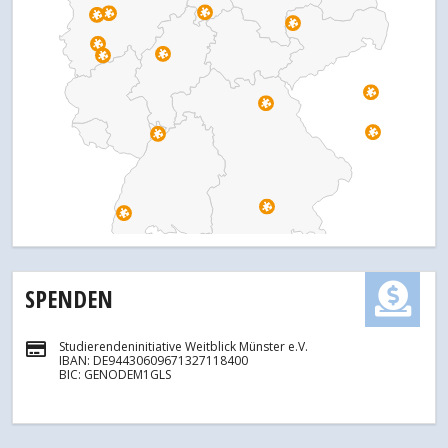
SPENDEN
Studierendeninitiative Weitblick Münster e.V.
IBAN: DE94430609671327118400
BIC: GENODEM1GLS