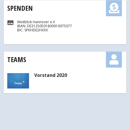
SPENDEN
Weitblick Hannover e.V
IBAN: DE31250501800910075077
BIC: SPKHDE2HXXX
TEAMS
Vorstand 2020
Team