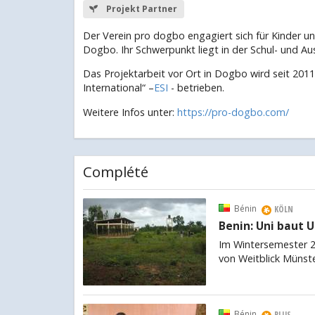
Projekt Partner
Der Verein pro dogbo engagiert sich für Kinder un
Dogbo. Ihr Schwerpunkt liegt in der Schul- und A
Das Projektarbeit vor Ort in Dogbo wird seit 2011
International“ –
ESI
- betrieben.
Weitere Infos unter:
https://pro-dogbo.com/
Complété
Bénin
KÖLN
Benin: Uni baut U
Im Wintersemester 2
von Weitblick Münster
Bénin
PLUS