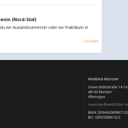
enin (Nord-Süd)
 du ein Auslandssemester oder ein Praktikum in
› Lire plus
Weitblick Münster
Universitätsstraße 14-16
48143 Münster
Allemagne
muenster@weitblicker.o
IBAN: DE944306096713
BIC: GENODEM1GLS