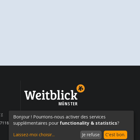
MÜNSTER
rg
Bonjour ! Pourrions-nous activer des services
supplémentaires pour
functionality & statistics
?
27118400
Laissez-moi choisir
...
Je refuse
C'est bon.