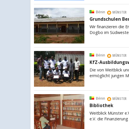
Bénin
MÜNSTER
Grundschulen Ben
Wir finanzieren die
Dogbo im Südwesten 
Bénin
MÜNSTER
KfZ-Ausbildungs
Die von Weitblick u
ermöglicht jungen M
Bénin
MÜNSTER
Bibliothek
Weitblick Münster e
e.V. die Finanzierun