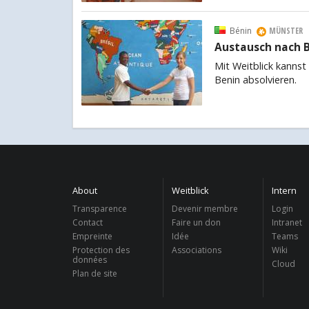
Bénin
MÜNSTER
Austausch nach B
Mit Weitblick kannst
Benin absolvieren.
About
Weitblick
Intern
Transparence
Devenir membre
Login
Contact
Faire un don
Intranet
Empreinte
Idée
Teams
Protection des
Associations
Wiki
données
Cloud
Plan de site