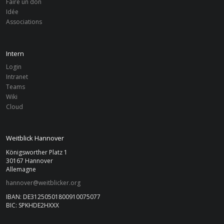
Faire un don
Idée
Associations
Intern
Login
Intranet
Teams
Wiki
Cloud
Weitblick Hannover
Königsworther Platz 1
30167 Hannover
Allemagne
hannover@weitblicker.org
IBAN: DE31250501800910075077
BIC: SPKHDE2HXXX