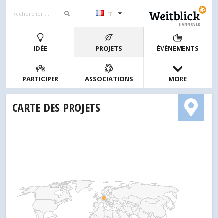
fr
HANNOVER
IDÉE
PROJETS
ÉVÈNEMENTS
PARTICIPER
ASSOCIATIONS
MORE
CARTE DES PROJETS
1
2
4
10
20