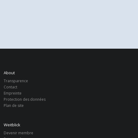
About
Transparence
Contact
Empreinte
Protection des données
Plan de site
Weitblick
Devenir membre