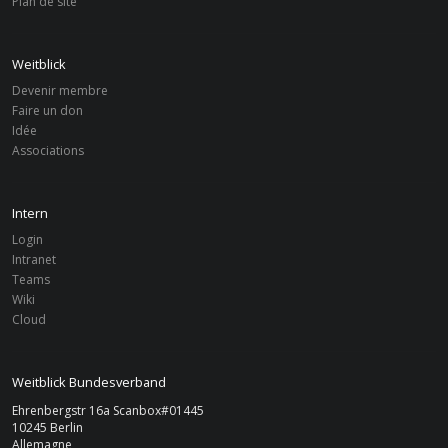
Plan de site
Weitblick
Devenir membre
Faire un don
Idée
Associations
Intern
Login
Intranet
Teams
Wiki
Cloud
Weitblick Bundesverband
Ehrenbergstr 16a Scanbox#01445
10245 Berlin
Allemagne