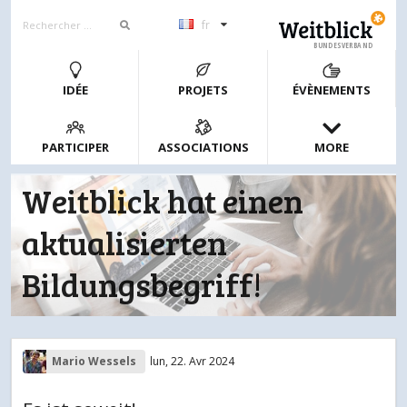
fr
BUNDESVERBAND
IDÉE
PROJETS
ÉVÈNEMENTS
PARTICIPER
ASSOCIATIONS
MORE
Weitblick hat einen
aktualisierten
Bildungsbegriff!
Mario Wessels
lun, 22. Avr 2024