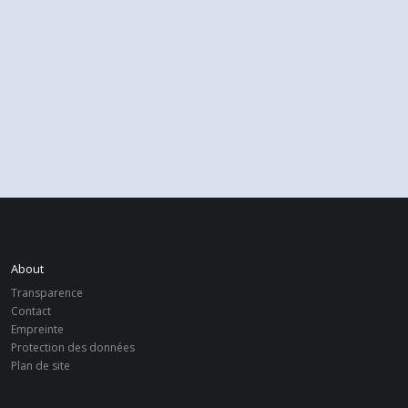
About
Transparence
Contact
Empreinte
Protection des données
Plan de site