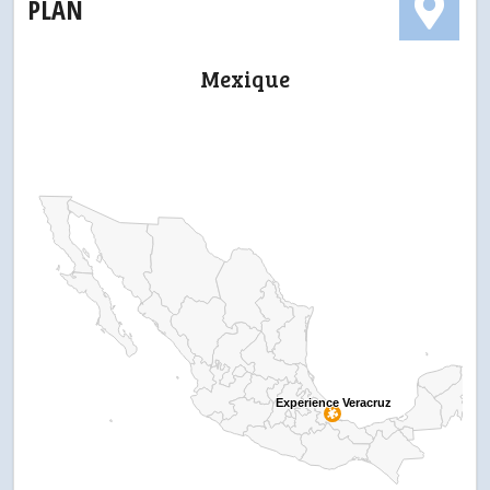
PLAN
Mexique
Experience Veracruz
Experience Veracruz