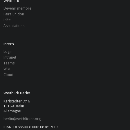
Weitblick
Devenir membre
Faire un don
FAIRE UN DON
Idée
Associations
Weitblick Berlin e.V.
IBAN: DE88500310001063817003
BIC: TRODDEF1
Intern
Login
Intranet
Teams
ACTUALITÉS
Wiki
Cloud
mar, 17. Mar 2026
|
BERLIN
Weitblick Berlin
News
Weitblick Berlin
Jahreshauptversammlung 2026
Karlstadter Str 6
13189 Berlin
Allemagne
mar, 8. Jul 2025
|
BERLIN
berlin@weitblicker.org
Weitblick Paddeltour
IBAN: DE88500310001063817003