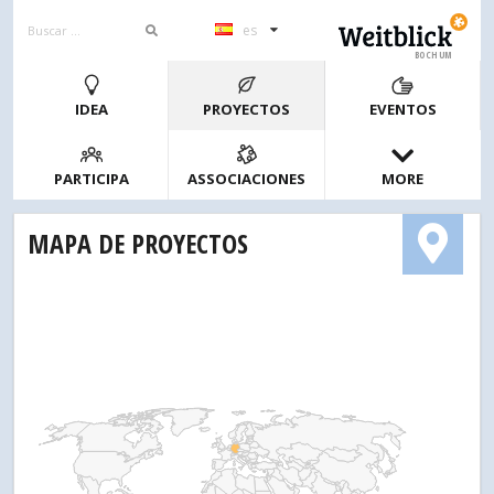
es
BOCHUM
IDEA
PROYECTOS
EVENTOS
PARTICIPA
ASSOCIACIONES
MORE
MAPA DE PROYECTOS
1
2
4
10
20