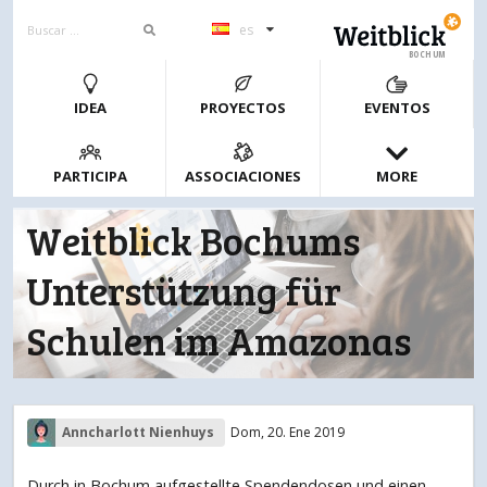
es
BOCHUM
IDEA
PROYECTOS
EVENTOS
PARTICIPA
ASSOCIACIONES
MORE
Weitblick Bochums
Unterstützung für
Schulen im Amazonas
Anncharlott Nienhuys
Dom, 20. Ene 2019
Durch in Bochum aufgestellte Spendendosen und einen