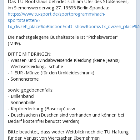
Das TU-Bootshaus befindet sich am Ufer des Stößensees,
im Siemenswerderweg 27, 13595 Berlin-Spandau:
https://www.tu-sport.de/sportprogramm/nach-
sportstaetten/?
tx_dwzeh_place%5Baction%5D=showRoom&tx_dwzeh_place%
Die nächstgelegene Bushaltestelle ist “Pichelswerder”
(M49).
BITTE MITBRINGEN:
- Wasser- und Windabweisende Kleidung (keine Jeans!)
- Wechselkleidung, -schuhe
- 1 EUR -Münze (für den Umkleideschrank)
- Sonnencreme
sowie gegebenenfalls:
- Brillenband
- Sonnenbrille
- Kopfbedeckung (Basecap) usw.
- Duschsachen (Duschen sind vorhanden und können bei
Bedarf kostenfrei benutzt werden)
Bitte beachtet, dass weder Weitblick noch die TU Haftung
für den Verlust von Wertsachen übernehmen.