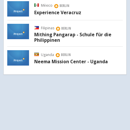
México
BERLIN
Project
Experience Veracruz
Filipinas
BERLIN
Project
Mithing Pangarap - Schule für die
Philippinen
Uganda
BERLIN
Project
Neema Mission Center - Uganda