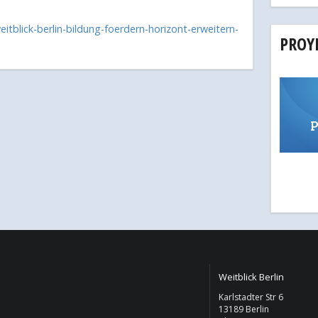
tblick-berlin-bildung-foerdern-horizont-erweitern-
PROY
P
Weitblick Berlin
Karlstadter Str 6
13189 Berlin