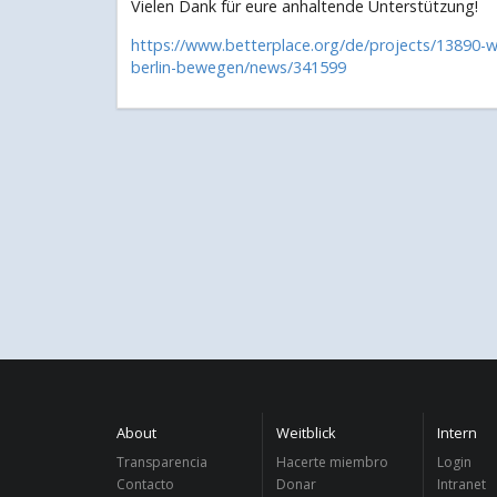
Vielen Dank für eure anhaltende Unterstützung!
https://www.betterplace.org/de/projects/13890-wei
berlin-bewegen/news/341599
About
Weitblick
Intern
Transparencia
Hacerte miembro
Login
Contacto
Donar
Intranet