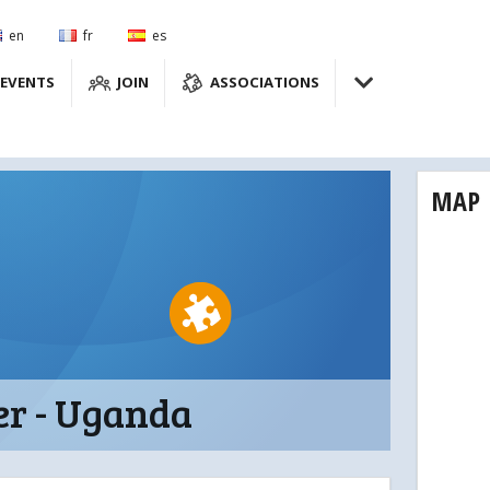
en
fr
es
EVENTS
JOIN
ASSOCIATIONS
MAP
er - Uganda