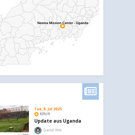
Neema Mission Center - Uganda
Neema Mission Center - Uganda
S
Tue, 8. Jul 2025
BERLIN
Update aus Uganda
Daniel Witt