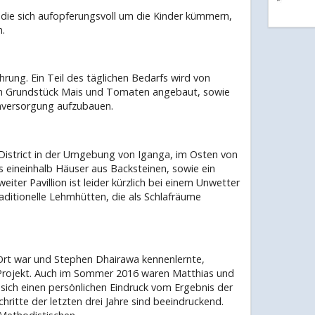
die sich aufopferungsvoll um die Kinder kümmern,
.
rung. Ein Teil des täglichen Bedarfs wird von
dem Grundstück Mais und Tomaten angebaut, sowie
enversorgung aufzubauen.
 District in der Umgebung von Iganga, im Osten von
 eineinhalb Häuser aus Backsteinen, sowie ein
eiter Pavillion ist leider kürzlich bei einem Unwetter
itionelle Lehmhütten, die als Schlafräume
Ort war und Stephen Dhairawa kennenlernte,
 Projekt. Auch im Sommer 2016 waren Matthias und
 sich einen persönlichen Eindruck vom Ergebnis der
ritte der letzten drei Jahre sind beeindruckend.