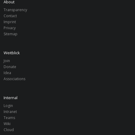
About
Transparency
Contact
Imprint
Privacy
Sitemap
PROJECTS
Weitblick
Germany
OSNABRÜCK
Join
Recovery
Donate
Idea
Associations
Germany
OSNABRÜCK
Saboba Youth Centre
Internal
Germany
OSNABRÜCK
Login
Communiversity South Africa
Intranet
Teams
Wiki
Cloud