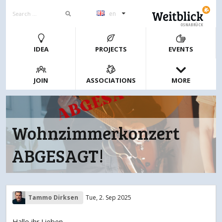
en
OSNABRÜCK
IDEA
PROJECTS
EVENTS
JOIN
ASSOCIATIONS
MORE
Wohnzimmerkonzert
ABGESAGT!
Tammo Dirksen
Tue, 2. Sep 2025
Hallo ihr Lieben,