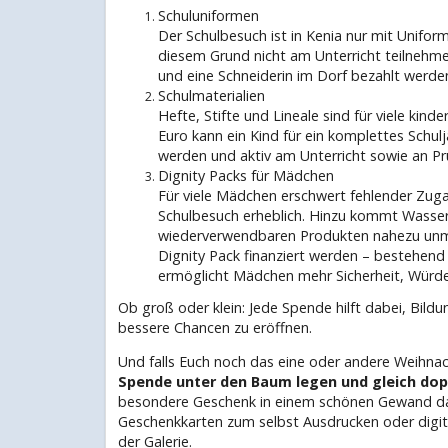
Schuluniformen
Der Schulbesuch ist in Kenia nur mit Uniform
diesem Grund nicht am Unterricht teilnehme
und eine Schneiderin im Dorf bezahlt werden
Schulmaterialien
Hefte, Stifte und Lineale sind für viele kind
Euro kann ein Kind für ein komplettes Schul
werden und aktiv am Unterricht sowie an P
Dignity Packs für Mädchen
Für viele Mädchen erschwert fehlender Zug
Schulbesuch erheblich. Hinzu kommt Wasser
wiederverwendbaren Produkten nahezu unmö
Dignity Pack finanziert werden – bestehen
ermöglicht Mädchen mehr Sicherheit, Würde 
Ob groß oder klein: Jede Spende hilft dabei, Bil
bessere Chancen zu eröffnen.
Und falls Euch noch das eine oder andere Weihnac
Spende unter den Baum legen und gleich dopp
besondere Geschenk in einem schönen Gewand da
Geschenkkarten zum selbst Ausdrucken oder digital 
der Galerie.