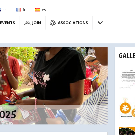
en
fr
es
EVENTS
JOIN
ASSOCIATIONS
GALL
025