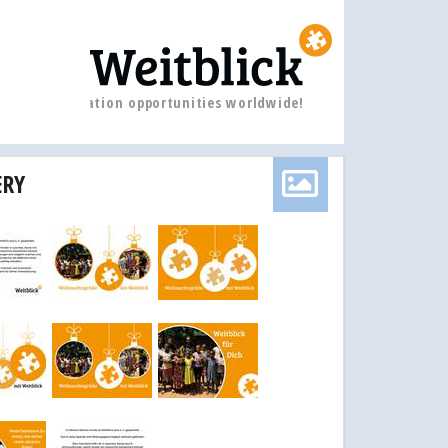
Education opportunities worldwide!
ERY