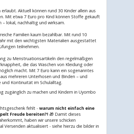
 erlaubt. Aktuell können rund 30 Kinder allein aus
n. Mit etwa 7 Euro pro Kind können Stoffe gekauft
 – lokal, nachhaltig und wirksam.
erreiche Familien kaum bezahlbar. Mit rund 10
jahr mit den wichtigsten Materialien ausgestattet
rüfungen teilnehmen.
ang zu Menstruationsartikeln den regelmäßigen
knappheit, die das Waschen von Kleidung oder
glich macht. Mit 7 Euro kann ein sogenanntes
d aus mehreren Unterhosen und Binden – und
und Kontinuität im Schulalltag.
dung zugänglich zu machen und Kindern in Uyombo
htsgeschenk fehlt -
warum nicht einfach eine
elt Freude bereiten?!
🎁 Damit dieses
herkommt, haben wir unsere schicken
Versenden aktualisiert - siehe hierzu die bilder in