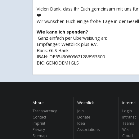
Vielen Dank, dass Ihr Euch gemeinsam mit uns für 
❤️
Wir wünschen Euch einige frohe Tage in der Gesell
Wie kann ich spenden?
Ganz einfach per Überweisung an:
Empfänger: Weitblick plus e.V.
Bank: GLS Bank
IBAN: DE55430609671286983800
BIC: GENODEM1GLS
About
Weitblick
Internal
Transparency
Join
Login
Contact
Donate
Intranet
Imprint
Idea
Teams
Privacy
Associations
Wiki
Sitemap
Cloud