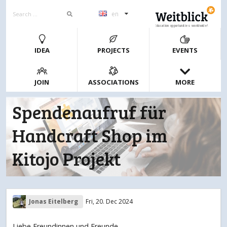
en
Education opportunities worldwide!
IDEA
PROJECTS
EVENTS
JOIN
ASSOCIATIONS
MORE
Spendenaufruf für
Handcraft Shop im
Kitojo Projekt
Jonas Eitelberg
Fri, 20. Dec 2024
Liebe Freundinnen und Freunde,