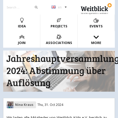
en
Education opportunities worldwide!
IDEA
PROJECTS
EVENTS
JOIN
ASSOCIATIONS
MORE
Jahreshauptversammlun
2024: Abstimmung über
Auflösung
Nina Kraus
Thu, 31. Oct 2024
Wir laden alle Mitglieder von Weitblick Köln e.V. herzlich zu