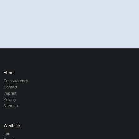
About
Transparency
Contact
Imprint
Privacy
Sitemap
Weitblick
Join