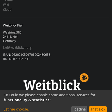
Wiki
Cloud
Weitblick Kiel
Westring 385
24118 Kiel
Germany
kiel@weitblicker.org
IBAN: DE20210501701002480638
BIC: NOLADE21KIE
KIEL
Hi! Could we please enable some additional services for
functionality & statistics
?
Let me choose
...
I decline
That's ok