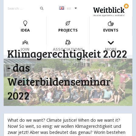
en
Education opportunities worldwide!
IDEA
PROJECTS
EVENTS
Klimagerechtigkeit 2.022
JOIN
ASSOCIATIONS
MORE
- das
Weiterbildenseminar
2022
What do we want? Climate justice! When do we want it?
Now! So weit, so einig: wir wollen Klimagerechtigkeit und
zwar jetzt! Aber was bedeutet das genau? Worin bestehen