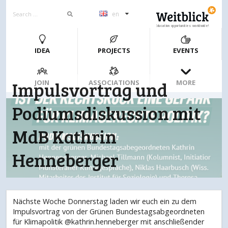
en
Education opportunities worldwide!
IDEA
PROJECTS
EVENTS
Impulsvortrag und
JOIN
ASSOCIATIONS
MORE
Podiumsdiskussion mit
MdB Kathrin
Henneberger
Nächste Woche Donnerstag laden wir euch ein zu dem
Impulsvortrag von der Grünen Bundestagsabgeordneten
für Klimapolitik @kathrin.henneberger mit anschließender