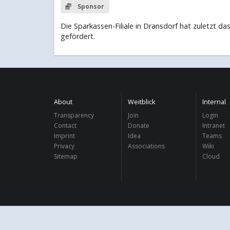
Sponsor
Die Sparkassen-Filiale in Dransdorf hat zuletzt das
gefördert.
About
Weitblick
Internal
Transparency
Join
Login
Contact
Donate
Intranet
Imprint
Idea
Teams
Privacy
Associations
Wiki
Sitemap
Cloud