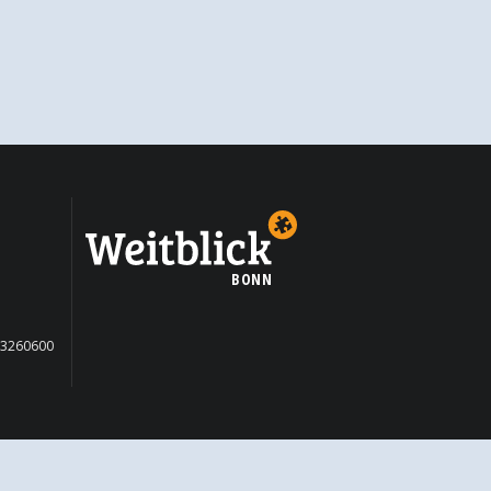
BONN
13260600