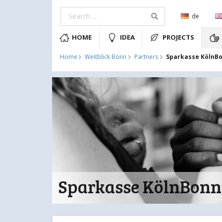
de
HOME
IDEA
PROJECTS
Sparkasse KölnB
Home
Weitblick Bonn
Partners
Sparkasse KölnBonn