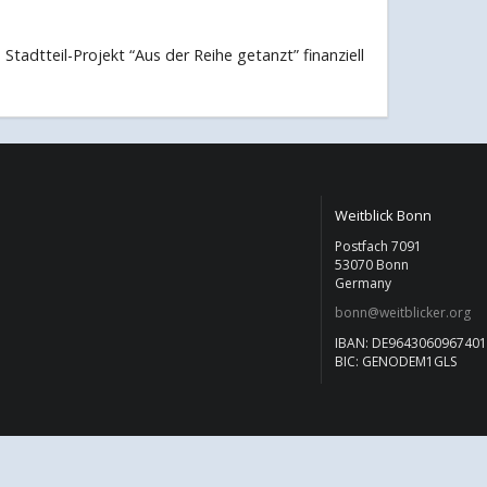
 Stadtteil-Projekt “Aus der Reihe getanzt” finanziell
Weitblick Bonn
Postfach 7091
53070 Bonn
Germany
bonn@weitblicker.org
IBAN: DE964306096740
BIC: GENODEM1GLS