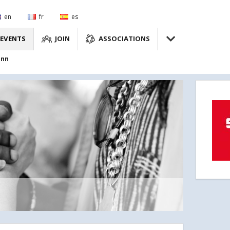
en
fr
es
EVENTS
JOIN
ASSOCIATIONS
onn