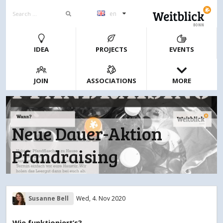
en
BONN
IDEA
PROJECTS
EVENTS
JOIN
ASSOCIATIONS
MORE
Neue Dauer-Aktion
Pfandraising
Susanne Bell
Wed, 4. Nov 2020
Wie funktioniert’s?