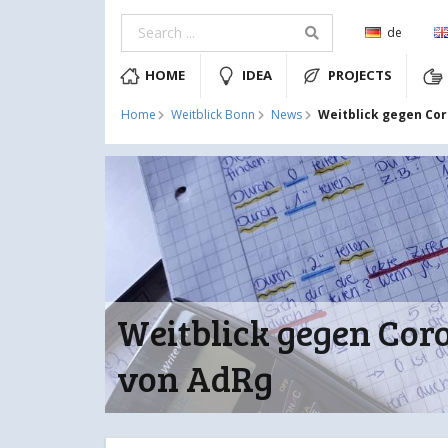
de
HOME
IDEA
PROJECTS
Weitblick gegen Cor
Home
Weitblick Bonn
News
Weitblick gegen Cor
von AdRg