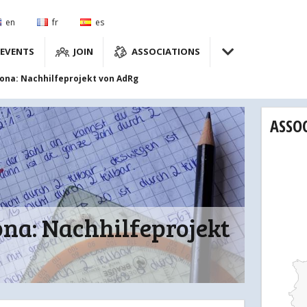
en
fr
es
EVENTS
JOIN
ASSOCIATIONS
ona: Nachhilfeprojekt von AdRg
ASSO
ona: Nachhilfeprojekt