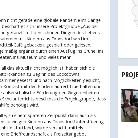
nn nicht gerade eine globale Pandemie im Gange
t, beschäftigt sich unsere Projektgruppe „Aus der
ihe getanzt“ mit den schönen Dingen des Lebens:
sammen mit Kindern aus Dransdorf wird im
adtteil-Café gebacken, gespielt oder gelesen,
gelmäßig ergänzt durch einen Ausflug ins Grüne, ins
eater, ins Museum und vieles mehr.
 all das aktuell nicht möglich ist, haben sich die
PROJ
itblickenden zu Beginn des Lockdowns
sammengesetzt und nach Möglichkeiten gesucht,
n Kontakt mit den Kindern aufrechtzuerhalten und
re außerschulische Förderung den Gegebenheiten
 Schulunterrichts beschloss die Projektgruppe, dass
ilfe benötigt wird.
lfe, zu einem späteren Zeitpunkt dann auch als
den so einigen Kindern aus Dransdorf Unterstützung
hhilfe stattfand, wurde versucht, mittels
eine Brieffreundschaft als Freizeitangebot