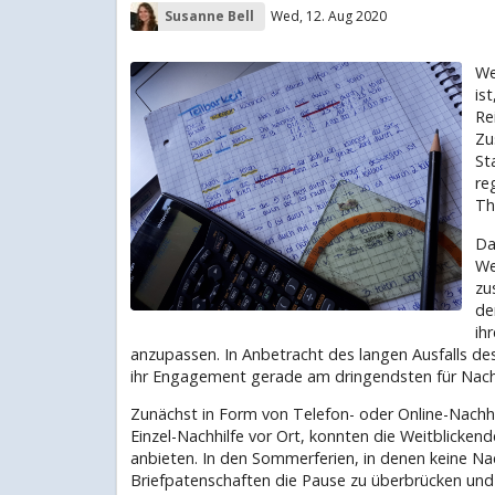
Susanne Bell
Wed, 12. Aug 2020
We
is
Re
Zu
St
re
Th
Da
We
zu
de
ih
anzupassen. In Anbetracht des langen Ausfalls des
ihr Engagement gerade am dringendsten für Nachh
Zunächst in Form von Telefon- oder Online-Nachhi
Einzel-Nachhilfe vor Ort, konnten die Weitblicken
anbieten. In den Sommerferien, in denen keine Nac
Briefpatenschaften die Pause zu überbrücken und 