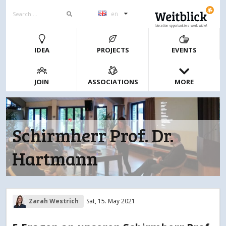
en
Education opportunities worldwide!
IDEA
PROJECTS
EVENTS
JOIN
ASSOCIATIONS
MORE
Schirmherr Prof. Dr.
Hartmann
Zarah Westrich
Sat, 15. May 2021