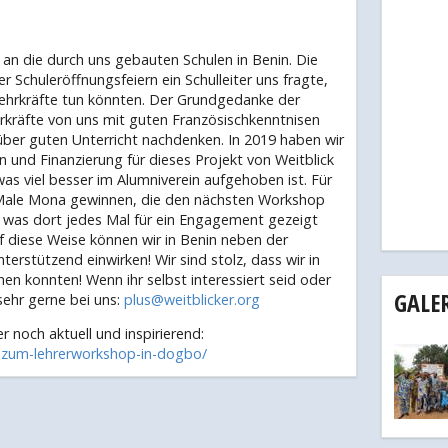
n an die durch uns gebauten Schulen in Benin. Die
r Schuleröffnungsfeiern ein Schulleiter uns fragte,
Lehrkräfte tun könnten. Der Grundgedanke der
rkräfte von uns mit guten Französischkenntnisen
ber guten Unterricht nachdenken. In 2019 haben wir
n und Finanzierung für dieses Projekt von Weitblick
as viel besser im Alumniverein aufgehoben ist. Für
 Male Mona gewinnen, die den nächsten Workshop
d, was dort jedes Mal für ein Engagement gezeigt
 diese Weise können wir in Benin neben der
terstützend einwirken! Wir sind stolz, dass wir in
 konnten! Wenn ihr selbst interessiert seid oder
GALER
ehr gerne bei uns:
plus@weitblicker.org
 noch aktuell und inspirierend:
w-zum-lehrerworkshop-in-dogbo/