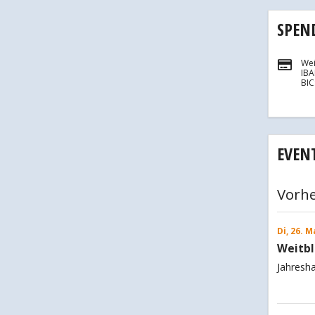
SPEN
Wei
IB
BI
EVEN
Vorhe
Di, 26. M
Weitbl
Jahresh