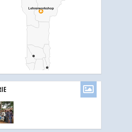
Lehrerworkshop
Lehrerworkshop
IE