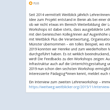
PLUS
Seit 2014 vermittelt Weitblick jährlich Lehrer/inne
Idee zum Projekt entstand in Benin als bei einer de
ob wir nicht etwas im Bereich Weiterbildung der 
Workshops ist dabei stets, dass ausgebildete Leh
mit den beninischen Kolleg/innen auf Augenhöhe ü
mit Weitblick Plus die Verantwortung, Organisatio
Münster übernommen – ein tolles Beispiel, wo etw
2019 konnten wir Henrike und zum wiederholten
durchgeführt haben. Es ist wirklich beeindrucken
wird! Die Feedbacks zu den Workshops zeigen: Auf
Infrastruktur auch auf die Unterrichtsgestaltung un
2019 nun schon den sechsten Workshop ermöglichen
Interessierte Pädagog*innen kennt, meldet euch s
Ein Interview zum zweiten Lehrerworkshop – immer
https://weitweg.weitblicker.org/2015/11/intervie