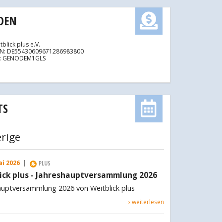
DEN
tblick plus e.V.
AN: DE55430609671286983800
C: GENODEM1GLS
TS
rige
ai 2026
|
PLUS
ick plus - Jahreshauptversammlung 2026
auptversammlung 2026 von Weitblick plus
› weiterlesen