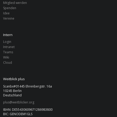
Schriftstellerinnen-Stipendien für
Mitglied werden
junge, beninische Studentinnen
Spenden
Idee
Vereine
Benin
PLUS
Young Business
Intern
Login
Intranet
Teams
Wiki
Cloud
Weitblick plus
Scanbx#01445 Ehrenbergstr. 16a
10245 Berlin
Deutschland
plus@weitblicker.org
IBAN: DE55430609671286983800
BIC: GENODEM1GLS