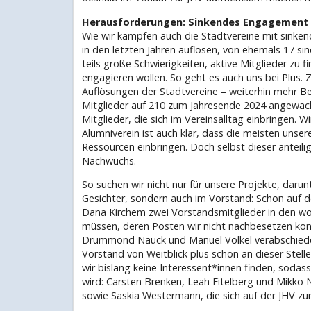
Herausforderungen: Sinkendes Engagement
Wie wir kämpfen auch die Stadtvereine mit sinke
in den letzten Jahren auflösen, von ehemals 17 si
teils große Schwierigkeiten, aktive Mitglieder zu 
engagieren wollen. So geht es auch uns bei Plus. 
Auflösungen der Stadtvereine – weiterhin mehr Bei
Mitglieder auf 210 zum Jahresende 2024 angewac
Mitglieder, die sich im Vereinsalltag einbringen. W
Alumniverein ist auch klar, dass die meisten unserer
Ressourcen einbringen. Doch selbst dieser anteilig 
Nachwuchs.
So suchen wir nicht nur für unsere Projekte, daru
Gesichter, sondern auch im Vorstand: Schon auf d
Dana Kirchem zwei Vorstandsmitglieder in den wo
müssen, deren Posten wir nicht nachbesetzen konn
Drummond Nauck und Manuel Völkel verabschieden,
Vorstand von Weitblick plus schon an dieser Stell
wir bislang keine Interessent*innen finden, sodass
wird: Carsten Brenken, Leah Eitelberg und Mikko N
sowie Saskia Westermann, die sich auf der JHV zur