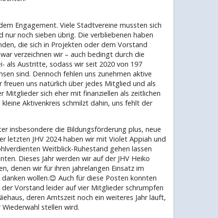
ndem Engagement. Viele Stadtvereine mussten sich
nd nur noch sieben übrig. Die verbliebenen haben
finden, die sich in Projekten oder dem Vorstand
Zwar verzeichnen wir – auch bedingt durch die
- als Austritte, sodass wir seit 2020 von 197
hsen sind. Dennoch fehlen uns zunehmen aktive
ir freuen uns natürlich über jedes Mitglied und als
 Mitglieder sich eher mit finanziellen als zeitlichen
kleine Aktivenkreis schmilzt dahin, uns fehlt der
nter insbesondere die Bildungsförderung plus, neue
er letzten JHV 2024 haben wir mit Violet Appiah und
hlverdienten Weitblick-Ruhestand gehen lassen
ten. Dieses Jahr werden wir auf der JHV Heiko
 denen wir für ihren jahrelangen Einsatz im
e danken wollen.😊 Auch für diese Posten konnten
 der Vorstand leider auf vier Mitglieder schrumpfen
iehaus, deren Amtszeit noch ein weiteres Jahr läuft,
 Wiederwahl stellen wird.