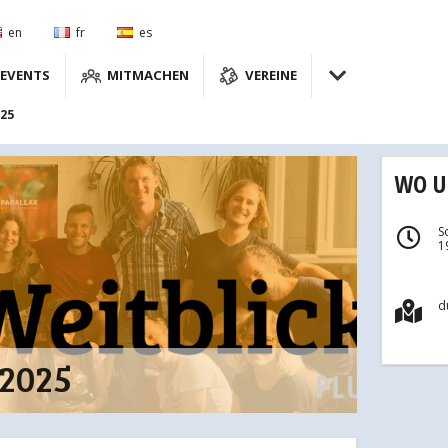
en
fr
es
EVENTS
MITMACHEN
VEREINE
025
WO 
S
1
d
 2025