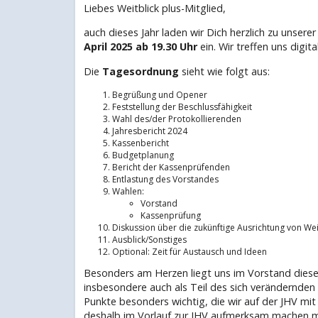
Liebes Weitblick plus-Mitglied,
auch dieses Jahr laden wir Dich herzlich zu unse
April 2025 ab 19.30 Uhr
ein. Wir treffen uns digi
Die
Tagesordnung
sieht wie folgt aus:
Begrüßung und Opener
Feststellung der Beschlussfähigkeit
Wahl des/der Protokollierenden
Jahresbericht 2024
Kassenbericht
Budgetplanung
Bericht der Kassenprüfenden
Entlastung des Vorstandes
Wahlen:
Vorstand
Kassenprüfung
Diskussion über die zukünftige Ausrichtung von Weit
Ausblick/Sonstiges
Optional: Zeit für Austausch und Ideen
Besonders am Herzen liegt uns im Vorstand dieses 
insbesondere auch als Teil des sich verändernden
Punkte besonders wichtig, die wir auf der JHV mit 
deshalb im Vorlauf zur JHV aufmerksam machen 