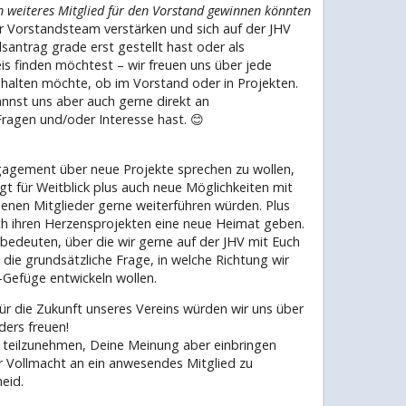
n weiteres Mitglied für den Vorstand gewinnen könnten
r Vorstandsteam verstärken und sich auf der JHV
santrag grade erst gestellt hast oder als
eis finden möchtest – wir freuen uns über jede
 halten möchte, ob im Vorstand oder in Projekten.
annst uns aber auch gerne direkt an
ragen und/oder Interesse hast. 😊
gagement über neue Projekte sprechen zu wollen,
t für Weitblick plus auch neue Möglichkeiten mit
iebenen Mitglieder gerne weiterführen würden. Plus
ch ihren Herzensprojekten eine neue Heimat geben.
bedeuten, über die wir gerne auf der JHV mit Euch
die grundsätzliche Frage, in welche Richtung wir
-Gefüge entwickeln wollen.
 die Zukunft unseres Vereins würden wir uns über
ders freuen!
g teilzunehmen, Deine Meinung aber einbringen
r Vollmacht an ein anwesendes Mitglied zu
eid.