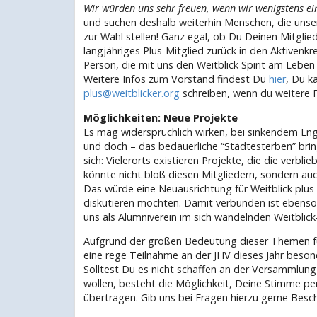
Wir würden uns sehr freuen, wenn wir wenigstens ei
und suchen deshalb weiterhin Menschen, die unse
zur Wahl stellen! Ganz egal, ob Du Deinen Mitglied
langjähriges Plus-Mitglied zurück in den Aktivenkr
Person, die mit uns den Weitblick Spirit am Leben
Weitere Infos zum Vorstand findest Du
hier
, Du k
plus@weitblicker.org
schreiben, wenn du weitere F
Möglichkeiten: Neue Projekte
Es mag widersprüchlich wirken, bei sinkendem En
und doch – das bedauerliche “Städtesterben” bring
sich: Vielerorts existieren Projekte, die die verbl
könnte nicht bloß diesen Mitgliedern, sondern au
Das würde eine Neuausrichtung für Weitblick plus 
diskutieren möchten. Damit verbunden ist ebenso 
uns als Alumniverein im sich wandelnden Weitblick
Aufgrund der großen Bedeutung dieser Themen für
eine rege Teilnahme an der JHV dieses Jahr beson
Solltest Du es nicht schaffen an der Versammlun
wollen, besteht die Möglichkeit, Deine Stimme pe
übertragen. Gib uns bei Fragen hierzu gerne Besch