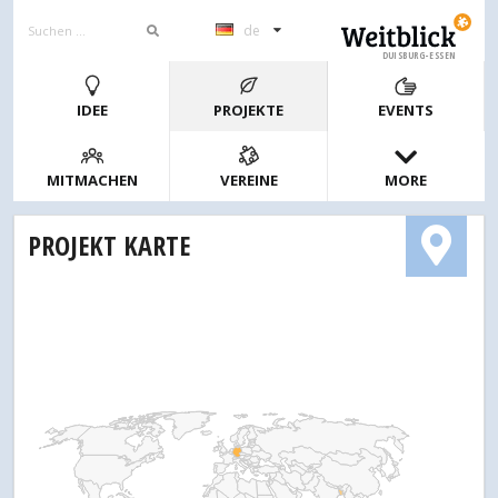
de
DUISBURG-ESSEN
IDEE
PROJEKTE
EVENTS
MITMACHEN
VEREINE
MORE
PROJEKT KARTE
1
2
4
10
20