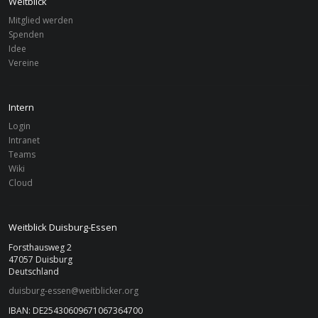
Weitblick
Mitglied werden
Spenden
FILTER
Idee
Vereine
Vereine
Filter zurücksetzen
Zurücksetzen
Duisburg-Essen
Intern
Von
Bis
Login
Intranet
Teams
Suchen
Wiki
Cloud
Weitblick Duisburg-Essen
Forsthausweg 2
47057 Duisburg
Deutschland
duisburg-essen@weitblicker.org
IBAN: DE25430609671067364700