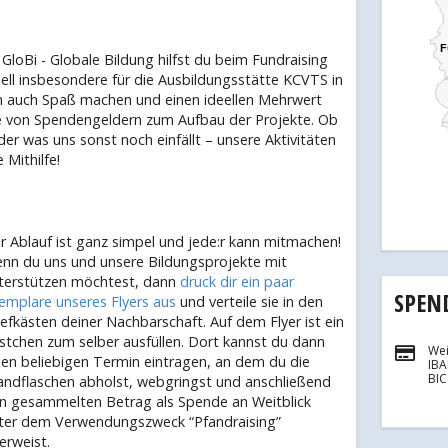
F
F
GloBi - Globale Bildung hilfst du beim Fundraising
uell insbesondere für die Ausbildungsstätte KCVTS in
n auch Spaß machen und einen ideellen Mehrwert
hme von Spendengeldern zum Aufbau der Projekte. Ob
r was uns sonst noch einfällt – unsere Aktivitäten
 Mithilfe!
r Ablauf ist ganz simpel und jede:r kann mitmachen!
nn du uns und unsere Bildungsprojekte mit
terstützen möchtest, dann
druck dir ein paar
SPEN
emplare unseres Flyers aus
und verteile sie in den
iefkästen deiner Nachbarschaft. Auf dem Flyer ist ein
stchen zum selber ausfüllen. Dort kannst du dann
Wei
nen beliebigen Termin eintragen, an dem du die
IB
BI
andflaschen abholst, webgringst und anschließend
n gesammelten Betrag als Spende an Weitblick
ter dem Verwendungszweck “Pfandraising”
erweist.