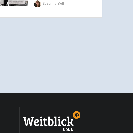
Susanne Bell
BONN