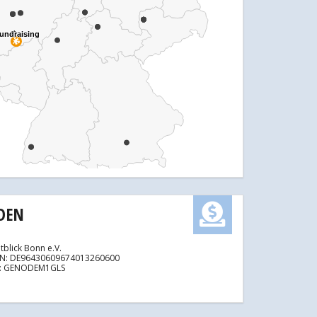
undraising
undraising
DEN
tblick Bonn e.V.
AN: DE96430609674013260600
C: GENODEM1GLS