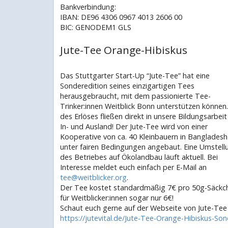
Bankverbindung:
IBAN: DE96 4306 0967 4013 2606 00
BIC: GENODEM1 GLS
Jute-Tee Orange-Hibiskus
Das Stuttgarter Start-Up “Jute-Tee” hat eine
Sonderedition seines einzigartigen Tees
herausgebraucht, mit dem passionierte Tee-
Trinker:innen Weitblick Bonn unterstützen können
des Erlöses fließen direkt in unsere Bildungsarbeit
In- und Ausland! Der Jute-Tee wird von einer
Kooperative von ca. 40 Kleinbauern in Bangladesh
unter fairen Bedingungen angebaut. Eine Umstell
des Betriebes auf Ökolandbau läuft aktuell. Bei
Interesse meldet euch einfach per E-Mail an
tee@weitblicker.org
.
Der Tee kostet standardmäßig 7€ pro 50g-Säckc
für Weitblicker:innen sogar nur 6€!
Schaut euch gerne auf der Webseite von Jute-Tee
https://jutevital.de/Jute-Tee-Orange-Hibiskus-Son