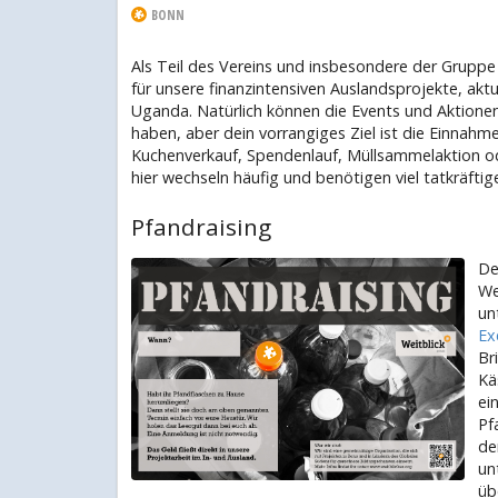
BONN
Als Teil des Vereins und insbesondere der Gruppe 
für unsere finanzintensiven Auslandsprojekte, akt
Uganda. Natürlich können die Events und Aktione
haben, aber dein vorrangiges Ziel ist die Einna
Kuchenverkauf, Spendenlauf, Müllsammelaktion ode
hier wechseln häufig und benötigen viel tatkräftige
Pfandraising
De
We
un
Ex
Br
Kä
ei
Pf
de
un
üb