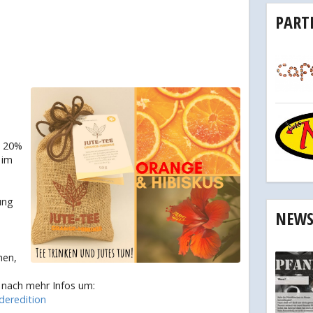
PART
. 20%
 im
ung
NEW
hen,
 nach mehr Infos um:
deredition