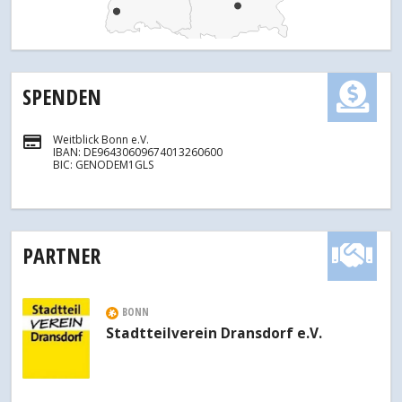
SPENDEN
Weitblick Bonn e.V.
IBAN: DE96430609674013260600
BIC: GENODEM1GLS
PARTNER
BONN
Stadtteilverein Dransdorf e.V.