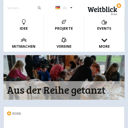
de
BONN
IDEE
PROJEKTE
EVENTS
MITMACHEN
VEREINE
MORE
Aus der Reihe getanzt
BONN