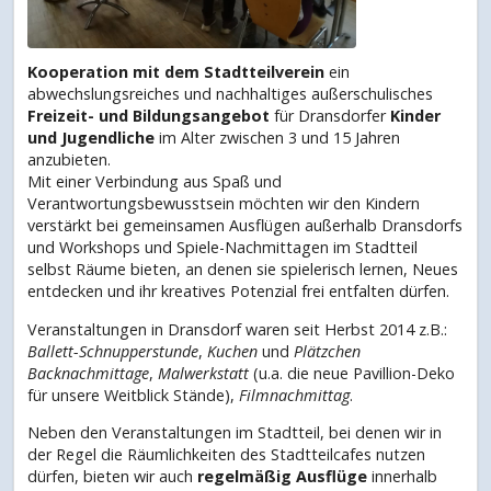
Kooperation mit dem Stadtteilverein
ein
abwechslungsreiches und nachhaltiges außerschulisches
Freizeit- und Bildungsangebot
für Dransdorfer
Kinder
und Jugendliche
im Alter zwischen 3 und 15 Jahren
anzubieten.
Mit einer Verbindung aus Spaß und
Verantwortungsbewusstsein möchten wir den Kindern
verstärkt bei gemeinsamen Ausflügen außerhalb Dransdorfs
und Workshops und Spiele-Nachmittagen im Stadtteil
selbst Räume bieten, an denen sie spielerisch lernen, Neues
entdecken und ihr kreatives Potenzial frei entfalten dürfen.
Veranstaltungen in Dransdorf waren seit Herbst 2014 z.B.:
Ballett-Schnupperstunde
,
Kuchen
und
Plätzchen
Backnachmittage
,
Malwerkstatt
(u.a. die neue Pavillion-Deko
für unsere Weitblick Stände),
Filmnachmittag
.
Neben den Veranstaltungen im Stadtteil, bei denen wir in
der Regel die Räumlichkeiten des Stadtteilcafes nutzen
dürfen, bieten wir auch
regelmäßig Ausflüge
innerhalb