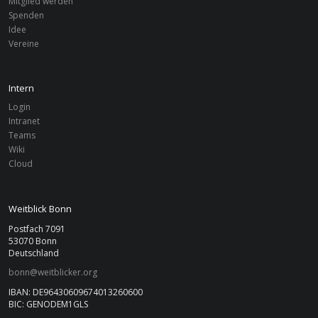
Mitglied werden
Spenden
Idee
Vereine
Intern
Login
Intranet
Teams
Wiki
Cloud
Weitblick Bonn
Postfach 7091
53070 Bonn
Deutschland
bonn@weitblicker.org
IBAN: DE96430609674013260600
BIC: GENODEM1GLS