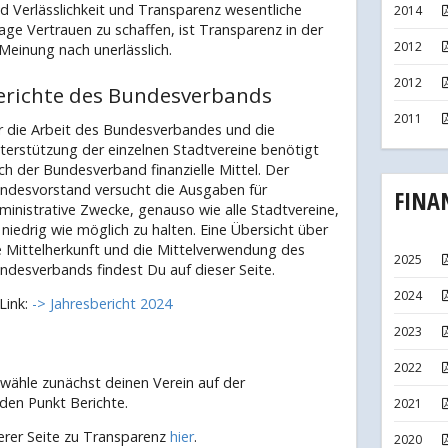
d Verlässlichkeit und Transparenz wesentliche
2014
ge Vertrauen zu schaffen, ist Transparenz in der
2012
einung nach unerlässlich.
2012
erichte des Bundesverbands
2011
r die Arbeit des Bundesverbandes und die
terstützung der einzelnen Stadtvereine benötigt
ch der Bundesverband finanzielle Mittel. Der
ndesvorstand versucht die Ausgaben für
FINA
ministrative Zwecke, genauso wie alle Stadtvereine,
 niedrig wie möglich zu halten. Eine Übersicht über
e Mittelherkunft und die Mittelverwendung des
2025
ndesverbands findest Du auf dieser Seite.
2024
Link:
-> Jahresbericht 2024
2023
2022
 wähle zunächst deinen Verein auf der
den Punkt Berichte.
2021
rer Seite zu Transparenz
hier
.
2020