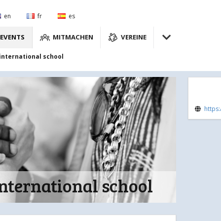
en
fr
es
EVENTS
MITMACHEN
VEREINE
 international school
https:
international school