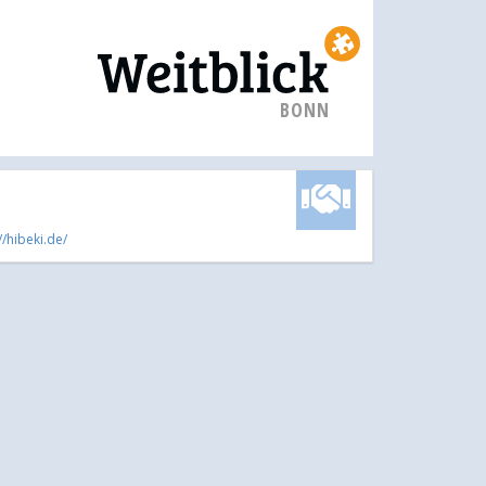
BONN
//hibeki.de/