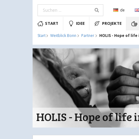
de
START
IDEE
PROJEKTE
HOLIS - Hope of life
Start
Weitblick Bonn
Partner
HOLIS - Hope of life 