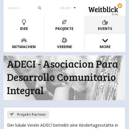
de-de
BONN
IDEE
PROJEKTE
EVENTS
MITMACHEN
VEREINE
MORE
ADECI - Asociacion Para
Desarrollo Comunitario
Integral
Projekt Partner
Der lokale Verein ADECI betreibt eine Kindertagesstätte in