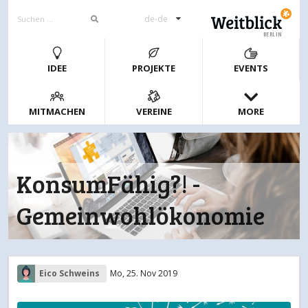
de-de
BERLIN
IDEE
PROJEKTE
EVENTS
MITMACHEN
VEREINE
MORE
KonsumFähig?! -
Gemeinwohlökonomie
Eico Schweins
Mo, 25. Nov 2019