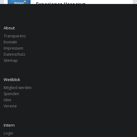
Project
Experience Veracruz
Philippinen
BERLIN
Project
Mithing Pangarap - Schule für die
About
Philippinen
Transparenz
Kontakt
Impressum
Uganda
BERLIN
Datenschutz
Project
Neema Mission Center - Uganda
Sitemap
Weitblick
Mitglied werden
Spenden
Idee
Vereine
Intern
Login