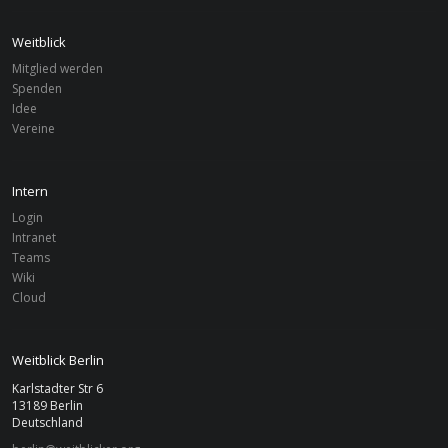
Weitblick
Mitglied werden
FILTER
Spenden
Idee
Vereine
Vereine
Filter zurücksetzen
Zurücksetzen
Berlin
Von
Bis
Intern
Login
Intranet
Suchen
Teams
Wiki
Cloud
Weitblick Berlin
Karlstadter Str 6
13189 Berlin
Deutschland