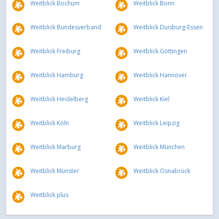
Weitblick Bochum
Weitblick Bonn
Weitblick Bundesverband
Weitblick Duisburg-Essen
Weitblick Freiburg
Weitblick Göttingen
Weitblick Hamburg
Weitblick Hannover
Weitblick Heidelberg
Weitblick Kiel
Weitblick Köln
Weitblick Leipzig
Weitblick Marburg
Weitblick München
Weitblick Münster
Weitblick Osnabrück
Weitblick plus