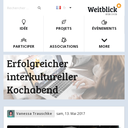
fr
MÜNCHEN
IDÉE
PROJETS
ÉVÈNEMENTS
PARTICIPER
ASSOCIATIONS
MORE
Erfolgreicher
interkultureller
Kochabend
Vanessa Trauschke
sam, 13. Mai 2017