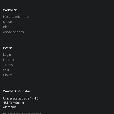
Weitblick
Hacerte miembro
Donar
Idea
Associaciones
Intern
Login
Intranet
Teams
Wiki
Cloud
Weitblick Münster
Universitätsstraße 14-16
48143 Münster
Alemania
muenster@weitblicker.org