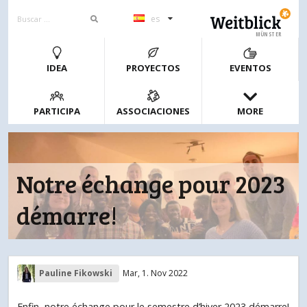
es
MÜNSTER
IDEA
PROYECTOS
EVENTOS
PARTICIPA
ASSOCIACIONES
MORE
Notre échange pour 2023
démarre!
Pauline Fikowski
Mar, 1. Nov 2022
Enfin, notre échange pour le semestre d’hiver 2023 démarre!