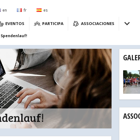
en
fr
es
EVENTOS
PARTICIPA
ASSOCIACIONES
 Spendenlauf!
GALE
ndenlauf!
ASSO