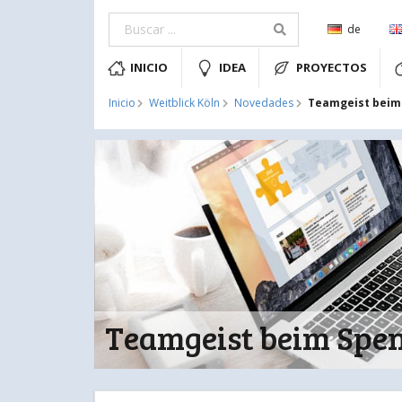
de
INICIO
IDEA
PROYECTOS
Teamgeist beim
Inicio
Weitblick Köln
Novedades
Teamgeist beim Spe