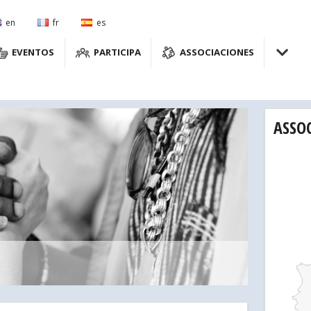
en
fr
es
EVENTOS
PARTICIPA
ASSOCIACIONES
ASSO