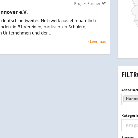
Projekt Partner
annover e.V.
in deutschlandweites Netzwerk aus ehrenamtlich
nden: in 51 Vereinen, motivierten Schülern,
en Unternehmen und der …
› Leer más
FILTR
Associac
Hanno
Partner
Kategori
Katego
Buscar