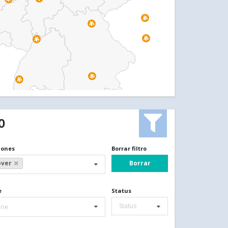
O
iones
Borrar filtro
Borrar
ver
e
Status
Status
rie