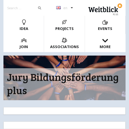
en
PLUS
IDEA
PROJECTS
EVENTS
JOIN
ASSOCIATIONS
MORE
Jury Bildungsförderung
plus