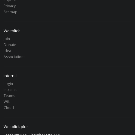
Privacy
Vorstand Weitblick plus
Sitemap
Team
Weitblick
Jury Bildungsförderung plus
Join
Team
Donate
Idea
Associations
Städteansprechpartner
Team
Internal
Login
Intranet
Teams
Wiki
Cloud
Weitblick plus