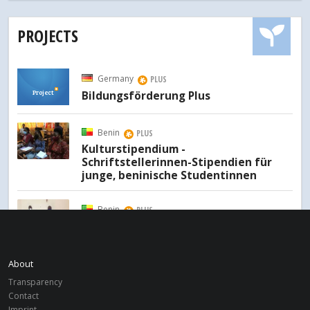
PROJECTS
Germany
PLUS
Project
Bildungsförderung Plus
Benin
PLUS
Kulturstipendium -
Schriftstellerinnen-Stipendien für
junge, beninische Studentinnen
Benin
PLUS
Young Business
About
Transparency
TEAMS
Contact
Imprint