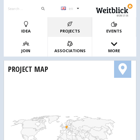
en
MÜNSTER
IDEA
PROJECTS
EVENTS
JOIN
ASSOCIATIONS
MORE
PROJECT MAP
1
2
4
10
20