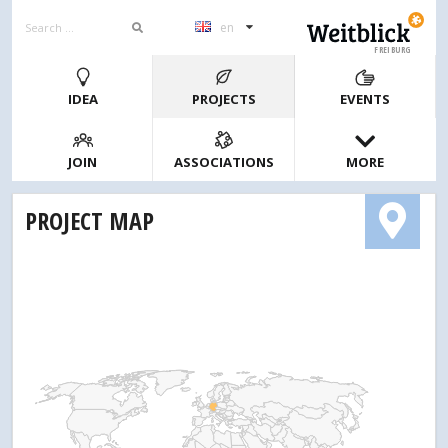
en
FREIBURG
IDEA
PROJECTS
EVENTS
JOIN
ASSOCIATIONS
MORE
PROJECT MAP
1
2
4
10
20