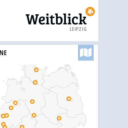
LEIPZIG
INE