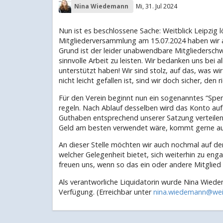
Nina Wiedemann
Mi, 31. Jul 2024
Nun ist es beschlossene Sache: Weitblick Leipzig l
Mitgliederversammlung am 15.07.2024 haben wir a
Grund ist der leider unabwendbare Mitgliedersch
sinnvolle Arbeit zu leisten. Wir bedanken uns bei a
unterstützt haben! Wir sind stolz, auf das, was w
nicht leicht gefallen ist, sind wir doch sicher, den
Für den Verein beginnt nun ein sogenanntes “Sper
regeln. Nach Ablauf desselben wird das Konto au
Guthaben entsprechend unserer Satzung verteilen
Geld am besten verwendet wäre, kommt gerne auf
An dieser Stelle möchten wir auch nochmal auf d
welcher Gelegenheit bietet, sich weiterhin zu enga
freuen uns, wenn so das ein oder andere Mitglied e
Als verantworliche Liquidatorin wurde Nina Wiede
Verfügung. (Erreichbar unter
nina.wiedemann@weit