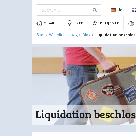
de
START
IDEE
PROJEKTE
Liquidation beschlo
Start
Weitblick Leipzig
Blog
Liquidation beschlo