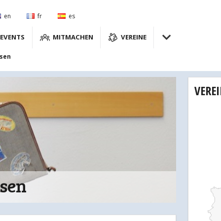
en
fr
es
EVENTS
MITMACHEN
VEREINE
ssen
VERE
ssen