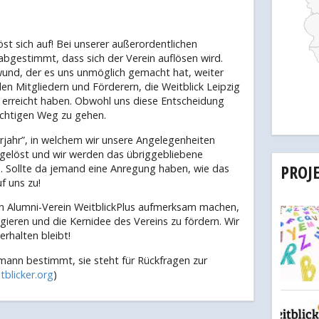
öst sich auf! Bei unserer außerordentlichen
bgestimmt, dass sich der Verein auflösen wird.
wund, der es uns unmöglich gemacht hat, weiter
llen Mitgliedern und Förderern, die Weitblick Leipzig
ir erreicht haben. Obwohl uns diese Entscheidung
 richtigen Weg zu gehen.
rjahr”, in welchem wir unsere Angelegenheiten
fgelöst und wir werden das übriggebliebene
PROJ
. Sollte da jemand eine Anregung haben, wie das
 uns zu!
en Alumni-Verein WeitblickPlus aufmerksam machen,
gieren und die Kernidee des Vereins zu fördern. Wir
rhalten bleibt!
mann bestimmt, sie steht für Rückfragen zur
blicker.org
)